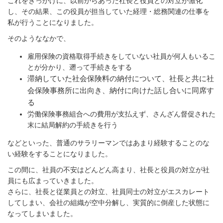
これをきっかけに、以前からあった社長と役員との対立が激化
し、その結果、この役員が担当していた経理・総務関連の仕事を
私が行うことになりました。
そのようななかで、
雇用保険の資格取得手続きをしていない社員が何人もいるこ
とが分かり、遡って手続きをする
滞納していた社会保険料の納付について、社長と共に社
会保険事務所に出向き、納付に向けた話し合いに同席す
る
労働保険事務組合への費用が支払えず、さんざん督促された
末に結局解約の手続きを行う
などといった、普通のサラリーマンではあまり経験することのな
い経験をすることになりました。
この間に、社員の不安はどんどん高まり、社長と役員の対立が社
員にも広まっていきました。
さらに、社長と従業員との対立、社員同士の対立がエスカレート
してしまい、会社の組織が空中分解し、実質的に倒産した状態に
なってしまいました。